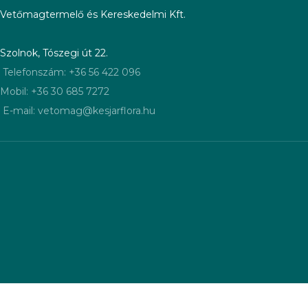
Vetőmagtermelő és Kereskedelmi Kft.
Szolnok, Tószegi út 22.
Telefonszám: +36 56 422 096
Mobil: +36 30 685 7272
E-mail: vetomag@kesjarflora.hu
ÁSZF - Általános szerződési feltételek