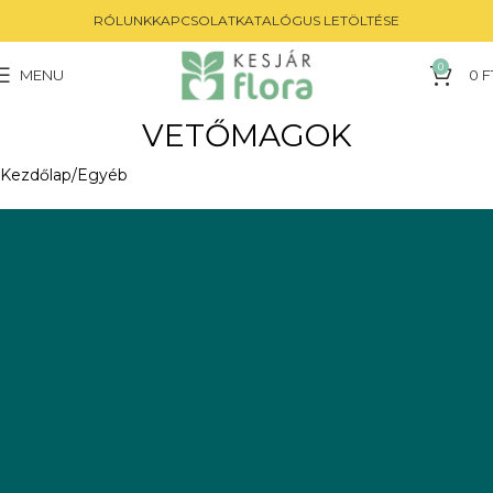
RÓLUNK
KAPCSOLAT
KATALÓGUS LETÖLTÉSE
0
MENU
0
F
VETŐMAGOK
Kezdőlap
Egyéb