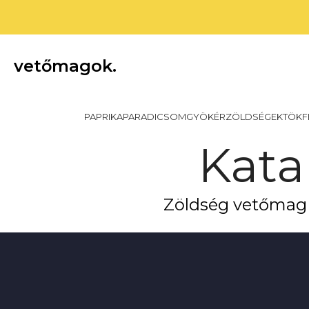
vetőmagok.
PAPRIKA
PARADICSOM
GYÖKÉRZÖLDSÉGEK
TÖKF
Kata
Zöldség vetőmag