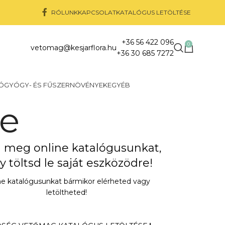
RÓLUNK
KAPCSOLAT
KATALÓGUS LETÖLTÉSE
+36 56 422 096
0
vetomag@kesjarflora.hu
+36 30 685 7272
Ó
GYÓGY- ÉS FŰSZERNÖVÉNYEK
EGYÉB
se
 meg online katalógusunkat,
y töltsd le saját eszközödre!
ne katalógusunkat bármikor elérheted vagy
letöltheted!