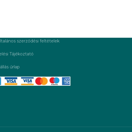
ltalános szerződési feltételek
lési Tájékoztató
állás űrlap