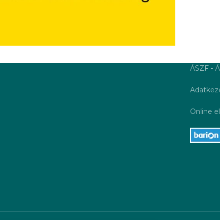
ÁSZF - Á
Adatkeze
Online el