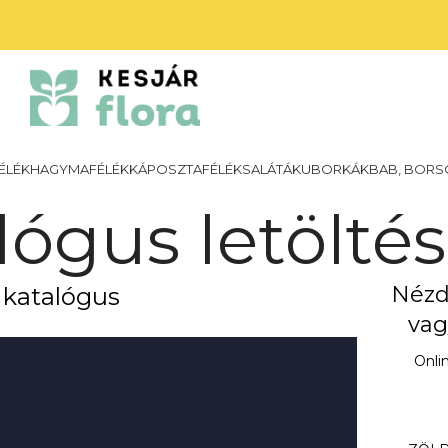
ÉLÉK
HAGYMAFÉLÉK
KÁPOSZTAFÉLÉK
SALÁTÁK
UBORKÁK
BAB, BORS
lógus letölté
Nézd
 katalógus
vag
Onli