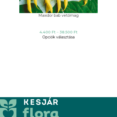
Maxidor bab vetőmag
4.400
Ft
–
38.500
Ft
Opciók választása