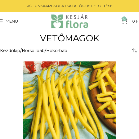
RÓLUNK
KAPCSOLAT
KATALÓGUS LETÖLTÉSE
0
MENU
0
F
VETŐMAGOK
Kezdőlap
Borsó, bab
Bokorbab