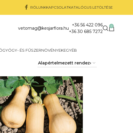
RÓLUNK
KAPCSOLAT
KATALÓGUS LETÖLTÉSE
+36 56 422 096
0
vetomag@kesjarflora.hu
+36 30 685 7272
Ó
GYÓGY- ÉS FŰSZERNÖVÉNYEK
EGYÉB