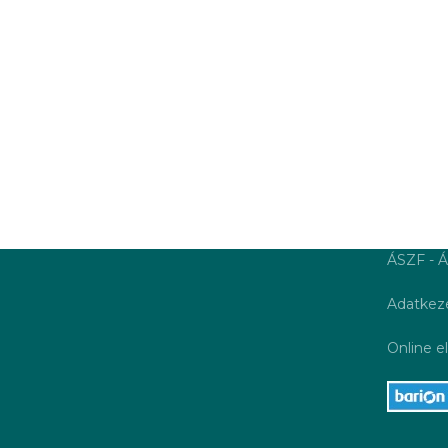
ÁSZF - Á
Adatkeze
Online el