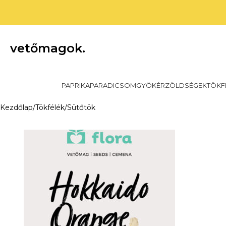
vetőmagok.
PAPRIKA
PARADICSOM
GYÖKÉRZÖLDSÉGEK
TÖKF
Kezdőlap
Tökfélék
Sütőtök