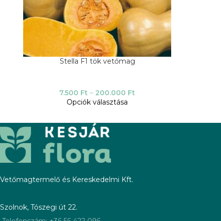
Stella F1 tök vetőmag
7.500
Ft
–
200.000
Ft
Opciók választása
Vetőmagtermelő és Kereskedelmi Kft.
Szolnok, Tószegi út 22.