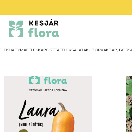
ÉLÉK
HAGYMAFÉLÉK
KÁPOSZTAFÉLÉK
SALÁTÁK
UBORKÁK
BAB, BORS