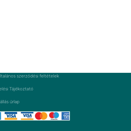
ltalános szerződési feltételek
lési Tájékoztató
állás űrlap