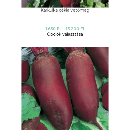
Karkulka cékla vetőmag
1.650
Ft
–
13.200
Ft
Opciók választása