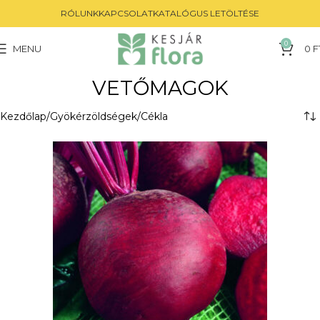
RÓLUNK
KAPCSOLAT
KATALÓGUS LETÖLTÉSE
0
MENU
0
F
VETŐMAGOK
Kezdőlap
Gyökérzöldségek
Cékla