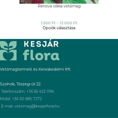
Renova cékla vetőmag
1.500
Ft
–
12.000
Ft
Opciók választása
Vetőmagtermelő és Kereskedelmi Kft.
Szolnok, Tószegi út 22.
Telefonszám: +36 56 422 096
Mobil: +36 30 685 7272
E-mail: vetomag@kesjarflora.hu