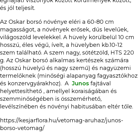
éghajlati viszonyok között körülmények között,
és jól teljesít.
Az Oskar borsó növénye eléri a 60-80 cm
magasságot, a növények erősek, dús levelűek,
világoszöld levelekkel. A hüvely körülbelül 10 cm
hosszú, éles végű, ívelt, a hüvelyben kb.10-12
szem található. A szem nagy, sötétzöld, HTS 220
g. Az Oskar borsó alkalmas kertészek számára
(hosszú hüvelyű és nagy szemű) és nagyüzemi
termelőknek (minőségi alapanyag fagyasztókhoz
és konzervgyárakhoz). A
Junos
fajtával
helyettesíthető , amellyel koraiságában és
szemminőségében is összemérhető,
levélszínében és növényi habitusában eltér tőle.
https://kesjarflora.hu/vetomag-aruhaz/junos-
borso-vetomag/