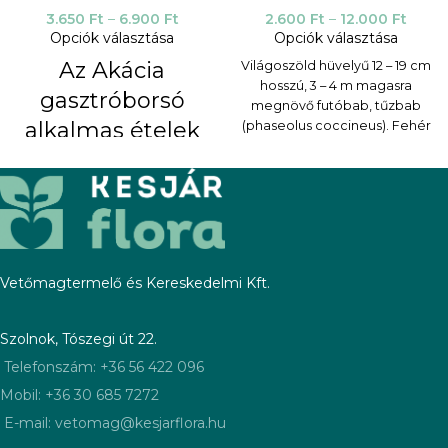
3.650
Ft
–
6.900
Ft
2.600
Ft
–
12.000
Ft
Opciók választása
Opciók választása
Az Akácia
Világoszöld hüvelyű 12 – 19 cm
hosszú, 3 – 4 m magasra
gasztróborsó
megnövő futóbab, tűzbab
alkalmas ételek
(phaseolus coccineus). Fehér
magméretével népszerű fajta,
tálaláskori
amely érett és éretlen
díszítésére,
állapotban is sokoldalú.
Babsalátákhoz kiváló
fogyasztásra.
alapanyagot biztosít. A növény
az első fagyokig virágzik, és
Nagyméretű hajtásokkal
késő őszig szüretelhetjük.
rendelkező, dekoratív göndör
Vetőmagtermelő és Kereskedelmi Kft.
TERMESZTÉSI PARAMÉTEREK:
szárú, kimondottan
gasztronómiai célra
Vetés, kiültetés: 0,651,2 ezer
nemesített fajta, amelynek
Szolnok, Tószegi út 22.
tő/ha
azonban teljesen érett, sárgás
Telefonszám: +36 56 422 096
magvak főzésre alkalmasak
Mobil: +36 30 685 7272
Hajtásai kis levelek, elágazó
Bab vetőmag mennyisége:
rozettái alkotják. A hajtásokat
E-mail: vetomag@kesjarflora.hu
165-219 kg/ha
fiatalon vágják le, amikor édes