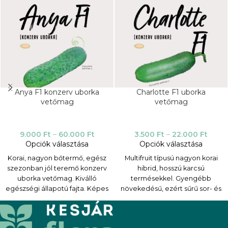
Anya F1 konzerv uborka
Charlotte F1 uborka
vetőmag
vetőmag
9.000
Ft
–
60.000
Ft
3.500
Ft
–
22.000
Ft
Opciók választása
Opciók választása
Korai, nagyon bőtermő, egész
Multifruit típusú nagyon korai
szezonban jól teremő konzerv
hibrid, hosszú karcsú
uborka vetőmag. Kiválló
termésekkel. Gyengébb
egészségi állapotú fajta. Képes
növekedésű, ezért sűrű sor- és
ellenállni az időjárási
tőtávolságra vethető, vagy
eseményeknek, pl egy egy
ültethető uborka vetőmag.
fagy, illetve egy jégeső után.
Előnyei közé tartozik az uborka