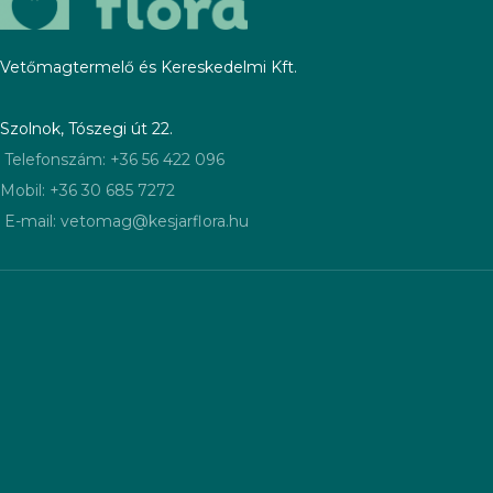
Nagy ellenálló képessége van
peronoszpórával szembeni
a varasodás, és a mozaikvírus
ellenálló képessége. Nagy
ellen. Tüskés partenokarpikus
ellenállóképesége van a
Vetőmagtermelő és Kereskedelmi Kft.
hibrid, valamivel rövidebb és
mozaikvírus, és a varasodás
sötétebb terméssel, mint a
ellen.
DAFNE fajta. Alkalmas fütetlen
TERMESZTÉSI PARAMÉTEREK:
Szolnok, Tószegi út 22.
üvegházba, szabadföldre
egyaránt. Keseredésre nem
Telefonszám: +36 56 422 096
Vetés, kiültetés: 30-40 ezer
hajlamos.
tő/ha
Mobil: +36 30 685 7272
TERMESZTÉSI PARAMÉTEREK:
E-mail: vetomag@kesjarflora.hu
Vetőmag mennyisége: 0,6-
Vetés, kiültetés: 30-40 ezer
1,1 kg/ha
tő/ha
Ezermagsúly: 21-28 gramm
Uborka vetőmag
mennyisége: 0,6-1,1 kg/ha
Magszám: 36-48 db/gramm
Ezermagsúly: 21-28 gramm
Vetésmélység: 3-4 cm
Magszám: 36-48 db/gramm
Tenyészterület: 120x20-25
cm