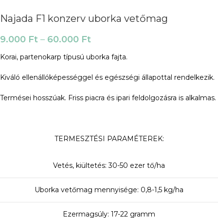
Najada F1 konzerv uborka vetőmag
9.000
Ft
–
60.000
Ft
Korai, partenokarp típusú uborka fajta.
Kiváló ellenállóképességgel és egészségi állapottal rendelkezik.
Termései hosszúak. Friss piacra és ipari feldolgozásra is alkalmas.
TERMESZTÉSI PARAMÉTEREK:
Vetés, kiültetés: 30-50 ezer tő/ha
Uborka vetőmag mennyisége: 0,8-1,5 kg/ha
Ezermagsúly: 17-22 gramm