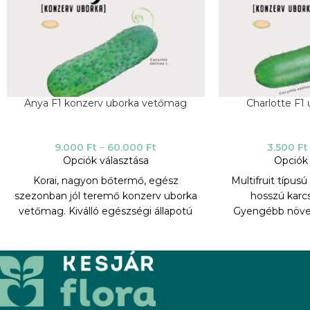
Anya F1 konzerv uborka vetőmag
Charlotte F1
9.000
Ft
–
60.000
Ft
3.500
Ft
Opciók választása
Opciók 
Korai, nagyon bőtermő, egész
Multifruit típusú
szezonban jól teremő konzerv uborka
hosszú karc
vetőmag. Kiválló egészségi állapotú
Gyengébb növek
fajta. Képes ellenállni az időjárási
sor- és tőtávol
eseményeknek, pl egy egy fagy,
ültethető ubork
illetve egy jégeső után. Nagy ellenálló
közé tarto
képessége van a varasodás, és a
peronoszpórával
mozaikvírus ellen. Tüskés
képessége. Nagy
partenokarpikus hibrid, valamivel
van a mozaikvír