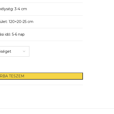
élység: 3-4 cm
ület: 120×20-25 cm
ási idő: 5-6 nap
RBA TESZEM