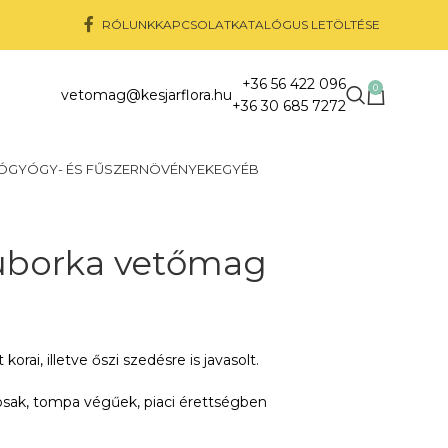
RÓLUNK
KAPCSOLAT
KATALÓGUS LETÖLTÉSE
+36 56 422 096
0
vetomag@kesjarflora.hu
+36 30 685 7272
Ó
GYÓGY- ÉS FŰSZERNÖVÉNYEK
EGYÉB
auborka vetőmag
orai, illetve őszi szedésre is javasolt.
sak, tompa végűek, piaci érettségben