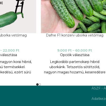
 uborka vetőmag
Dafne F1 konzerv uborka vetőmag
–
22.000
Ft
9.000
Ft
–
60.000
Ft
választása
Opciók választása
 nagyon korai hibrid,
Legkorábbi partenokarp hibrid
sú termésekkel.
uborkánk. Tetszetős sötétzöld,
edésű, ezért sűrű
nagyon magas hozamú, keseredésre
ságra vethető, vagy
nem hajlamos fajta. Friss piacra, sós-
a vetőmag. Előnyei
ecetes pácolásra alkalmas
zik az uborka
gyümölcsöket terem. Jól tűri a
ÁSZF - Á
 szembeni ellenálló
magas hőmérsékletet, stressztűrő
 ellenállóképesége
képessége kiváló. Nagy
Adatkeze
us, és a varasodás
ellenállóképeségű a varasodás, és a