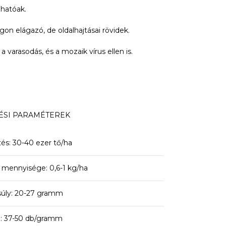
lhatóak.
n elágazó, de oldalhajtásai rövidek.
varasodás, és a mozaik vírus ellen is.
ÉSI PARAMÉTEREK
etés: 30-40 ezer tő/ha
mennyisége: 0,6-1 kg/ha
úly: 20-27 gramm
 37-50 db/gramm