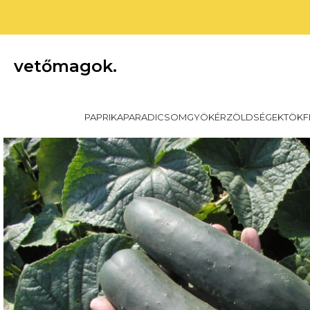
vetőmagok.
PAPRIKA
PARADICSOM
GYÖKÉRZÖLDSÉGEK
TÖKF