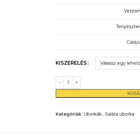
Vetésm
Tenyészter
Csíráz
KISZERELÉS
KOSÁ
Kategóriák:
Uborkák
,
Saláta uborka