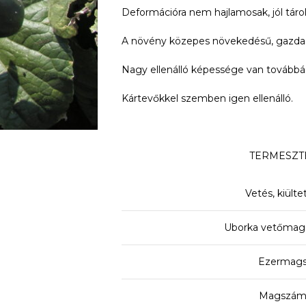
Deformációra nem hajlamosak, jól táro
A növény közepes növekedésű, gazdago
Nagy ellenálló képessége van továbbá a 
Kártevőkkel szemben igen ellenálló.
TERMESZT
Vetés, kiült
Uborka vetőmag 
Ezermags
Magszám: