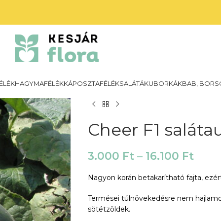
ÉLÉK
HAGYMAFÉLÉK
KÁPOSZTAFÉLÉK
SALÁTÁK
UBORKÁK
BAB, BORS
Cheer F1 salát
3.000
Ft
–
16.100
Ft
Nagyon korán betakarítható fajta, ezért k
Termései túlnövekedésre nem hajlamo
sötétzöldek.