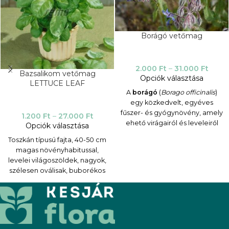
Borágó vetőmag
2.000
Ft
–
31.000
Ft
Bazsalikom vetőmag
Opciók választása
LETTUCE LEAF
A
borágó
(
Borago officinalis
)
egy közkedvelt, egyéves
fűszer- és gyógynövény, amely
1.200
Ft
–
27.000
Ft
ehető virágairól és leveleiről
Opciók választása
ismert. Mediterrán eredetű, de
Toszkán típusú fajta, 40-50 cm
jól alkalmazkodott a mérsékelt
magas növényhabitussal,
égövi éghajlathoz, és gyakran
levelei világoszöldek, nagyok,
előfordul kertekben, mivel
szélesen oválisak, buborékos
magról könnyen terjed.
felülettel. Jellegzetes illata van,
Jellemzői és termesztése
hasonló a Dark Green fajtához,
Megjelenés
: A borágó gyorsan
de finomabb. A bazsalikom
fejlődő növény, amelynek
tésztaételekhez és
csillag alakú, általában
zöldsalátákhoz alkalmas.
élénk
kék
(ritkábban fehér)