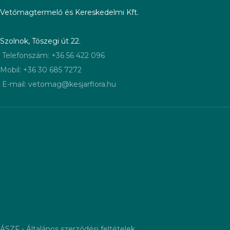
virágai vonzzák a beporzó
Vetőmagtermelő és Kereskedelmi Kft.
rovarokat, például a méheket.
Egész nyáron át, júniustól akár
októberig is virágzik.
Szolnok, Tószegi út 22.
Termesztés
: Termesztése
Telefonszám: +36 56 422 096
nem bonyolult, viszonylag
szárazságtűrő, a napos és
Mobil: +36 30 685 7272
félárnyékos helyet is kedveli.
E-mail: vetomag@kesjarflora.hu
Humuszos, jó vízáteresztő talajt
igényel.
Felhasználása.
A borágó sokoldalúan
felhasználható növény:
Konyhai felhasználás
: A fiatal
leveleket enyhe, uborkára
emlékeztető ízük miatt
mártások, főzelékek
ízesítésére, és savanyú uborka
berakásakor használják. Az
ehető virágok kedvelt
salátaalapanyagok, ételek és
italok díszítésére is kiválóak.
ÁSZF - Általános szerződési feltételek