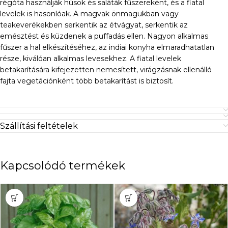
régóta használják húsok és saláták fűszereként, és a fiatal
levelek is hasonlóak. A magvak önmagukban vagy
teakeverékekben serkentik az étvágyat, serkentik az
emésztést és küzdenek a puffadás ellen. Nagyon alkalmas
fűszer a hal elkészítéséhez, az indiai konyha elmaradhatatlan
része, kiválóan alkalmas levesekhez. A fiatal levelek
betakarítására kifejezetten nemesített, virágzásnak ellenálló
fajta vegetációnként több betakarítást is biztosít.
Szállítási feltételek
Kapcsolódó termékek