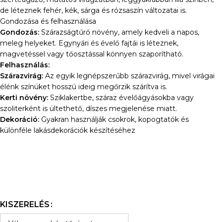
de léteznek fehér, kék, sárga és rózsaszín változatai is.
Gondozása és felhasználása
Gondozás:
Szárazságtűrő növény, amely kedveli a napos,
meleg helyeket. Egynyári és évelő fajtái is léteznek,
magvetéssel vagy tőosztással könnyen szaporítható.
Felhasználás:
Szárazvirág:
Az egyik legnépszerűbb szárazvirág, mivel virágai
élénk színüket hosszú ideig megőrzik szárítva is.
Kerti növény:
Sziklakertbe, száraz évelőágyásokba vagy
szoliterként is ültethető, díszes megjelenése miatt.
Dekoráció:
Gyakran használják csokrok, kopogtatók és
különféle lakásdekorációk készítéséhez
KISZERELÉS