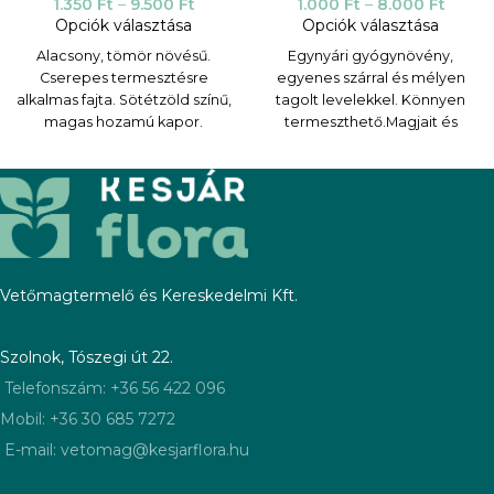
1.350
Ft
–
9.500
Ft
1.000
Ft
–
8.000
Ft
Opciók választása
Opciók választása
Alacsony, tömör növésű.
Egynyári gyógynövény,
Cserepes termesztésre
egyenes szárral és mélyen
alkalmas fajta. Sötétzöld színű,
tagolt levelekkel. Könnyen
magas hozamú kapor.
termeszthető.Magjait és
Alkalmas szabadföldi vetésre
leveleit fűszerként használják
is, ahol valamivel alacsonyabb
húsokhoz, levesekhez.
lesz a hagyományos Hanák
szántóföldi fajtánál. Sötét
színével kiemelkedik kapraink
közül. A vegetációs időszak
körülbelül 70 nap a vetéstől
Vetőmagtermelő és Kereskedelmi Kft.
számítva.
TERMESZTÉSI PARAMÉTEREK:
Szolnok, Tószegi út 22.
Vetés, kiültetés: 20-70 ezer
Telefonszám: +36 56 422 096
tő/ha
Mobil: +36 30 685 7272
Kapor vetőmag
E-mail: vetomag@kesjarflora.hu
mennyisége: 30-100 kg/ha