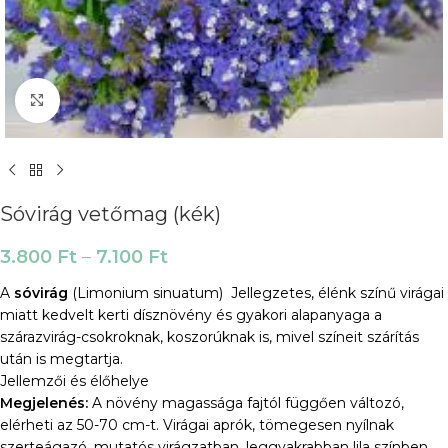
Click to enlarge
Sóvirág vetőmag (kék)
3.800
Ft
–
7.100
Ft
A
sóvirág
(Limonium sinuatum) Jellegzetes, élénk színű virágai
miatt kedvelt kerti dísznövény és gyakori alapanyaga a
szárazvirág-csokroknak, koszorúknak is, mivel színeit szárítás
után is megtartja.
Jellemzői és élőhelye
Megjelenés:
A növény magassága fajtól függően változó,
elérheti az 50-70 cm-t. Virágai aprók, tömegesen nyílnak
szerteágazó, mutatós virágzatban, leggyakrabban lila színben,