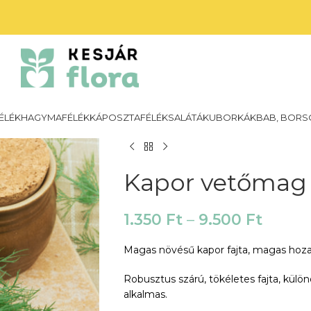
ÉLÉK
HAGYMAFÉLÉK
KÁPOSZTAFÉLÉK
SALÁTÁK
UBORKÁK
BAB, BORS
Kapor vetőma
1.350
Ft
–
9.500
Ft
Magas növésű kapor fajta, magas hozamm
Robusztus szárú, tökéletes fajta, külön
alkalmas.