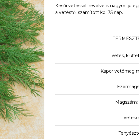
Késői vetéssel nevelve is nagyon jó egé
a vetéstől számított kb. 75 nap.
TERMESZTÉ
Vetés, kiült
Kapor vetőmag m
Ezermagsú
Magszám: 
Vetésm
Tenyészt