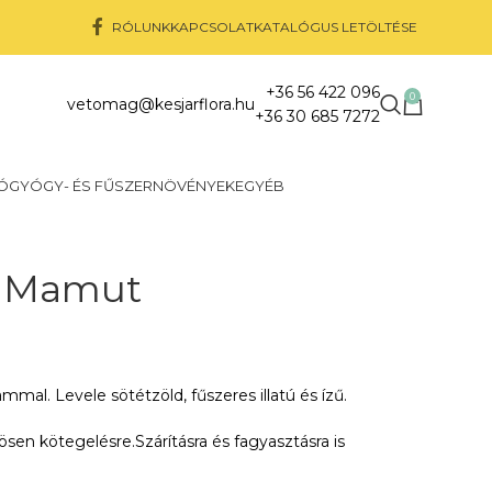
RÓLUNK
KAPCSOLAT
KATALÓGUS LETÖLTÉSE
+36 56 422 096
0
vetomag@kesjarflora.hu
+36 30 685 7272
Ó
GYÓGY- ÉS FŰSZERNÖVÉNYEK
EGYÉB
g Mamut
al. Levele sötétzöld, fűszeres illatú és ízű.
ösen kötegelésre.Szárításra és fagyasztásra is