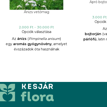
Apró bojt
Ánizs vetőmag
3.000
Ft
Opciók 
2.000
Ft
–
30.000
Ft
A
Opciók választása
bojtorján
(v
Az
ánizs
(
Pimpinella anisum
)
párlófű
, lati
egy
aromás gyógynövény
, amelyet
eupatoria
) a r
évszázadok óta használnak
tartozó, Európa-s
a
gasztronómiában
és
gyógynövény. 
a
gyógyászatban
, édeskés íze és
növény virágos,
illata miatt.
haszn
Fontos megjegyezni, hogy az ánizst
Jel
nem szabad összetéveszteni a
Élőhely:
Megta
csillagánizzsal (
Illicium verum
), amely
erdőszéleken, ár
egy másik növény, bár hasonló az
terü
aromájuk.
Megjelenés:
Eg
Gyógyhatásai
virágú növény, m
Az ánizst a népgyógyászatban és a
egy métert, fel