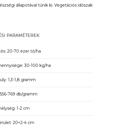
szségi állapotával tűnik ki. Vegetációs időszak
SI PARAMÉTEREK:
etés: 20-70 ezer tő/ha
ennyisége: 30-100 kg/ha
ly: 1,3-1,8 gramm
556-769 db/gramm
élység: 1-2 cm
erület: 20×2-4 cm