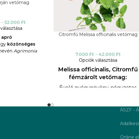
orján vetőmag
–
52.000
Ft
választása
Citromfű Melissa officinalis vetőmag
z
apró
agy
közönséges
n nevén
Agrimonia
7.000
Ft
–
42.000
Ft
ózsafélék családjába
Opciók választása
zerte elterjedt, évelő
Melissa officinalis, Citromfű
A gyógyászatban a
fémzárolt vetőmag:
 föld feletti részét
osítják.
Évelő gyógynövény, négyzetes
lemzők
szárral és ellentétes ovális
lálható mezőkön,
levelekkel.
okpartokon és füves
ÁSZF - Á
Citromalapú szilícium-dioxid
leteken.
gyógyszer, erős nyugtató
yenes szárú, sárga
Adatkeze
hatással van az idegrendszerre.
agassága elérheti az
színét mirigyszőrök
Teakeverékekben használják.
Online el