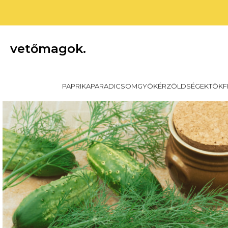
vetőmagok.
PAPRIKA
PARADICSOM
GYÖKÉRZÖLDSÉGEK
TÖKF