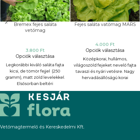
Bremex fejes saláta
Fejes saláta vatőmag MARS
vetőmag
4.000
Ft
3.800
Ft
Opciók választása
Opciók választása
Középkorai, hullámos,
Legkorábbi kiváló saláta fajta
világoszöld fejeket nevelő fajta
kicsi, de tömör fejjel (250
tavaszi és nyári vetésre. Nagy
gramm), matt zöld levelekkel.
hervadásállóságú korai
Elsősorban beltéri
szabadföldi saláta nagy
termesztésre ajánlott, de nyári
sárgászöld fejeket hoz, Kb.
vetésre is alkalmas. Szilárd, de
340g/ termés. buborékos
jólzáródó fejeket alkot.
levelekkel.
TERMESZTÉSI PARAMÉTEREK:
TERMESZTÉSI PARAMÉTEREK:
Vetés, kiültetés: 110-130
Vetés, kiültetés: 110-130
Vetőmagtermelő és Kereskedelmi Kft.
ezer tő/ha
ezer tő/ha