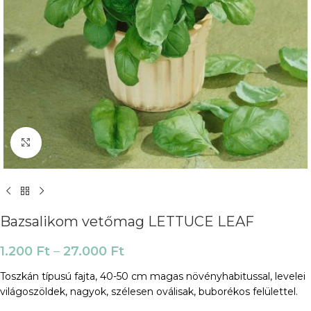
Click to enlarge
Bazsalikom vetőmag LETTUCE LEAF
1.200
Ft
–
27.000
Ft
Toszkán típusú fajta, 40-50 cm magas növényhabitussal, levelei
világoszöldek, nagyok, szélesen oválisak, buborékos felülettel.