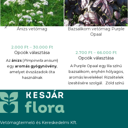
Ánizs vetőmag
Bazsalikom vetőmag Purple
Opaal
2.000
Ft
–
30.000
Ft
Opciók választása
2.700
Ft
–
66.000
Ft
Opciók választása
Az
ánizs
(
Pimpinella anisum
)
A Purple Opaal egy lila színű
egy
aromás gyógynövény
,
bazsalikom, enyhén hólyagos,
amelyet évszázadok óta
aromás levelekkel. Rizsételek
használnak
ízesítésére szolgál.
Zöld színű
a
gasztronómiában
és
bazsalikomként a Dark Green
a
gyógyászatban
, édeskés íze
fajtánkat ajánljuk.
és illata miatt.
Fontos megjegyezni, hogy az
ánizst nem szabad
összetéveszteni a
csillagánizzsal (
Illicium verum
),
Vetőmagtermelő és Kereskedelmi Kft.
amely egy másik növény, bár