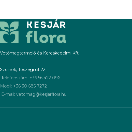
Vetőmagtermelő és Kereskedelmi Kft.
Szolnok, Tószegi út 22.
Telefonszám: +36 56 422 096
Mobil: +36 30 685 7272
E-mail: vetomag@kesjarflora.hu