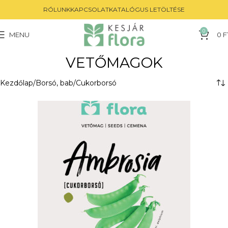
RÓLUNK
KAPCSOLAT
KATALÓGUS LETÖLTÉSE
0
MENU
0
F
VETŐMAGOK
Kezdőlap
Borsó, bab
Cukorborsó