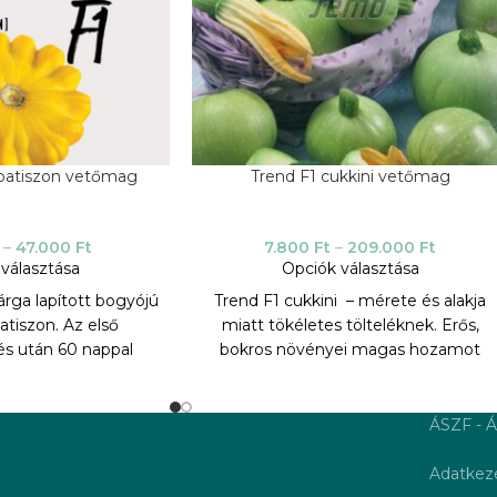
patiszon vetőmag
Trend F1 cukkini vetőmag
–
47.000
Ft
7.800
Ft
–
209.000
Ft
választása
Opciók választása
sárga lapított bogyójú
Trend F1 cukkini – mérete és alakja
patiszon. Az első
miatt tökéletes tölteléknek. Erős,
s után 60 nappal
bokros növényei magas hozamot
 vonzó gyümölcsök
biztosítanak. A Trend egy
 ami megkönnyíti a
megbízható partenokarp hibrid,
. Kiegyensúlyozott
amely hideg és esős években is
ÁSZF - Á
 a virág tetején is
képes termést hozni, amikor a
A Patizon Sunseance
beporzók nem aktívak, valamint
Adatkeze
ései begyűjtésére és
rendkívül meleg időben is. Az ajánlott