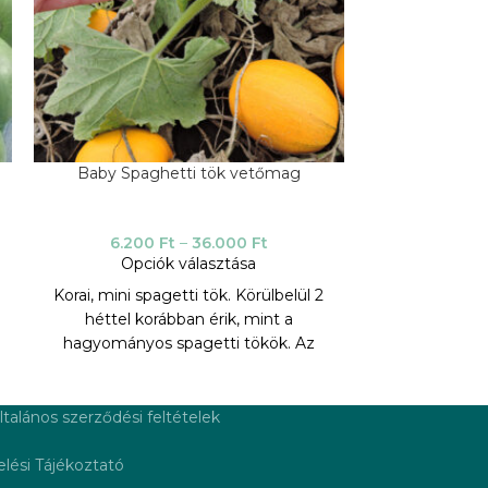
Baby Spaghetti tök vetőmag
Sweet dumpl
6.200
Ft
–
36.000
Ft
7.50
Opciók választása
Opci
Korai, mini spagetti tök. Körülbelül 2
Dekoratív gyü
héttel korábban érik, mint a
minőséggel
hagyományos spagetti tökök. Az
gyümölcsö
egyenletes tojás alakú gyümölcsök
gyümölcsö
súlya 400-600 gramm. Nagyon jól
Dekoratí
tárolható. A hús halványsárga-narancs
választékát
ltalános szerződési feltételek
színű, kiváló dió ízű. Magas hozamú,
dekorat
növényenként átlagosan 15-20
termeszte
lési Tájékoztató
gyümölcsöt terem.
vonzóak, szí