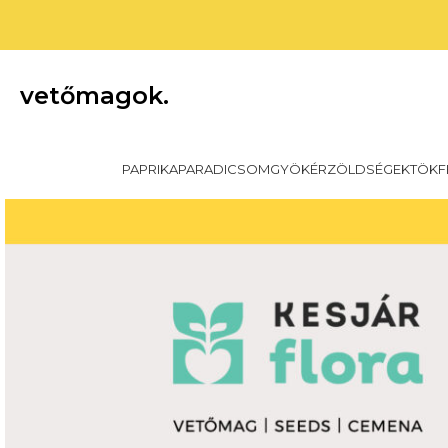
vetőmagok.
PAPRIKA
PARADICSOM
GYÖKÉRZÖLDSÉGEK
TÖKF