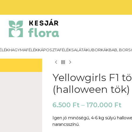
ÉLÉK
HAGYMAFÉLÉK
KÁPOSZTAFÉLÉK
SALÁTÁK
UBORKÁK
BAB, BORS
Yellowgirls F1 
(halloween tök)
6.500
Ft
–
170.000
Ft
Igen jó minőségű, 4-6 kg súlyú hallo
narancsszínű.