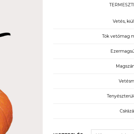
TERMESZT
Vetés, kiü
Tök vetőmag m
Ezermagsú
Magszám
Vetésm
Tenyészterüle
Csírázá