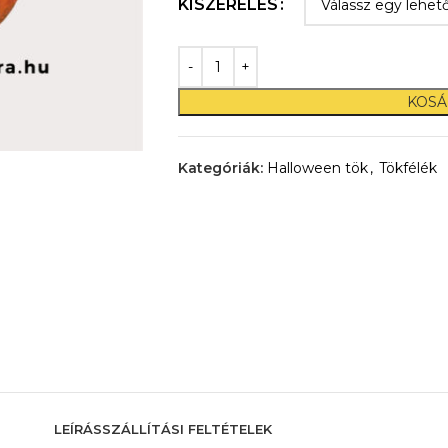
KISZERELÉS
KOSÁ
Kategóriák:
Halloween tök
,
Tökfélék
LEÍRÁS
SZÁLLÍTÁSI FELTÉTELEK