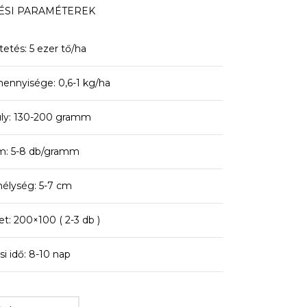
ÉSI PARAMÉTEREK
ltetés: 5 ezer tő/ha
ennyisége: 0,6-1 kg/ha
ly: 130-200 gramm
: 5-8 db/gramm
élység: 5-7 cm
t: 200×100 ( 2-3 db )
si idő: 8-10 nap