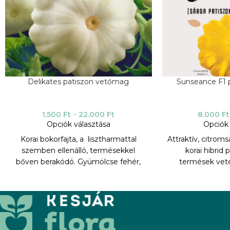
Delikates patiszon vetőmag
Sunseance F1 
1.500
Ft
–
22.000
Ft
8.000
Ft
Opciók választása
Opciók 
Korai bokorfajta, a lisztharmattal
Attraktív, citrom
szemben ellenálló, termésekkel
korai hibrid 
bőven berakódó. Gyümölcse fehér,
termések veté
korong alakú, krémes fehér
megjelennek. A
húsú. Vegetációs időszak 70 nap az
hosszú szárúak,
első betakarításig.
betakarításukat
TERMESZTÉSI PARAMÉTEREK:
formájúak és még
sárga színűek. 
F1-et fiatal term
Vetés, kiültetés: 12-14 ezer tő/ha