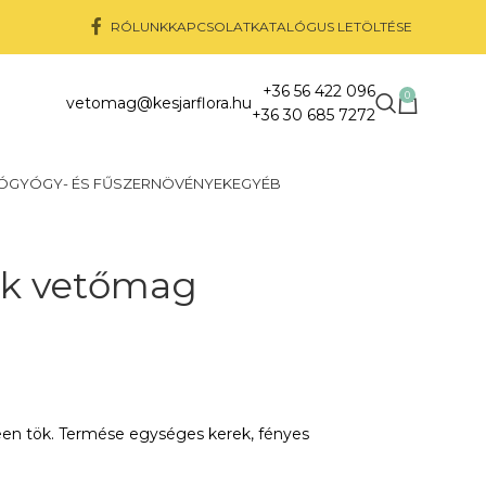
RÓLUNK
KAPCSOLAT
KATALÓGUS LETÖLTÉSE
+36 56 422 096
0
vetomag@kesjarflora.hu
+36 30 685 7272
Ó
GYÓGY- ÉS FŰSZERNÖVÉNYEK
EGYÉB
tök vetőmag
ween tök. Termése egységes kerek, fényes