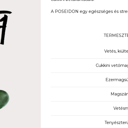
A POSEIDON egy egészséges és stressz
TERMESZTÉ
Vetés, kiült
Cukkini vetőma
Ezermagsú
Magszám
Vetésm
Tenyészter