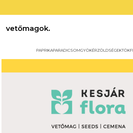
vetőmagok.
PAPRIKA
PARADICSOM
GYÖKÉRZÖLDSÉGEK
TÖKF