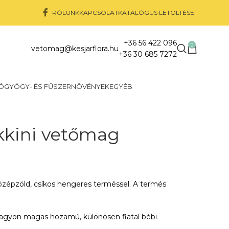
RÓLUNK
KAPCSOLAT
KATALÓGUS LETÖLTÉSE
+36 56 422 096
0
vetomag@kesjarflora.hu
+36 30 685 7272
Ó
GYÓGY- ÉS FŰSZERNÖVÉNYEK
EGYÉB
kkini vetőmag
özépzöld, csíkos hengeres terméssel. A termés
agyon magas hozamú, különösen fiatal bébi