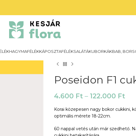
ÉLÉK
HAGYMAFÉLÉK
KÁPOSZTAFÉLÉK
SALÁTÁK
UBORKÁK
BAB, BORS
Poseidon F1 cu
4.600
Ft
–
122.000
Ft
Korai közepesen nagy bokor cukkini, k
optimális mérete 18-22cm.
60 nappal vetés után már szedhető. N
cukkini betakarítására.