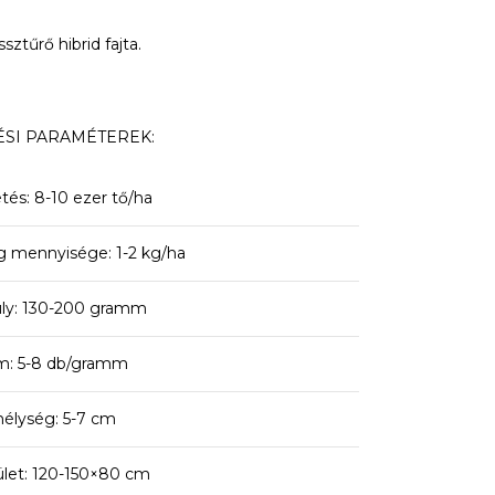
tűrő hibrid fajta.
SI PARAMÉTEREK:
etés: 8-10 ezer tő/ha
g mennyisége: 1-2 kg/ha
ly: 130-200 gramm
: 5-8 db/gramm
élység: 5-7 cm
ület: 120-150×80 cm