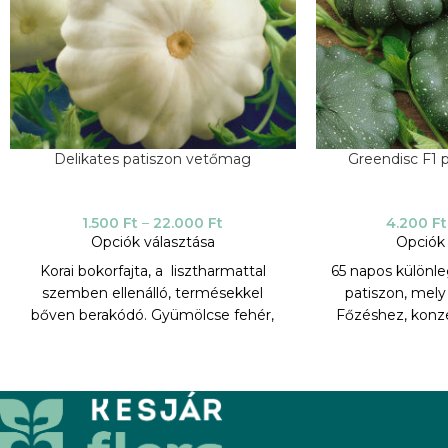
Delikates patiszon vetőmag
Greendisc F1 
1.500
Ft
–
22.000
Ft
4.200
Ft
Opciók választása
Opciók 
Korai bokorfajta, a lisztharmattal
65 napos különle
szemben ellenálló, termésekkel
patiszon, mel
bőven berakódó. Gyümölcse fehér,
Főzéshez, konz
korong alakú, krémes fehér
bébi termések bet
húsú. Vegetációs időszak 70 nap az
termések világ
első betakarításig.
csíkokkal, mely
TERMESZTÉSI PARAMÉTEREK:
sötétzöldekké 
érettségben fe
attr
Vetés, kiültetés: 12-14 ezer tő/ha