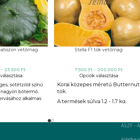
patiszon vetőmag
Stella F1 tök vetőmag
–
23.500
Ft
7.500
Ft
–
200.000
Ft
választása
Opciók választása
Korai közepes méretű Butternut
ges, sötétzöld színű
tök.
y nagyon bőtermő.
ervásához alkalmas
A termések súlya 1,2 - 1,7 kg.
akarítására. A fiatal
Terméseiei egységesek, kicsi
oszöldek, sötétebb
magüreggel.
ek teljes méretben
ÁSZF - Á
válnak. Technikai
A Stella tök magas hozamot, és
hér pöttyei teszik
kiváló diós ízt kínál.
Adatkeze
aktívvá.