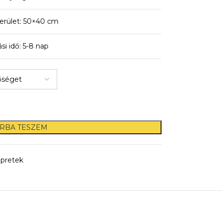
erület: 50×40 cm
ási idő: 5-8 nap
RBA TESZEM
pretek