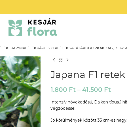
ÉLÉK
HAGYMAFÉLÉK
KÁPOSZTAFÉLÉK
SALÁTÁK
UBORKÁK
BAB, BORS
Japana F1 rete
1.800
Ft
–
41.500
Ft
Intenzív növekedésű, Daikon típusú hi
végződéssel.
Jó körülmények között 35 cm-es nagy