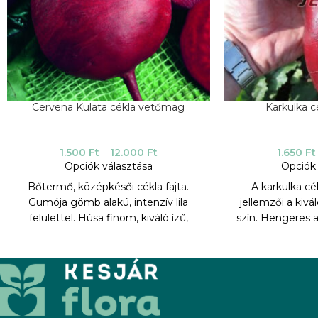
Cervena Kulata cékla vetőmag
Karkulka 
1.500
Ft
–
12.000
Ft
1.650
Ft
Opciók választása
Opciók 
Bőtermő, középkésői cékla fajta.
A karkulka cé
Gumója gömb alakú, intenzív lila
jellemzői a kivá
felülettel. Húsa finom, kiváló ízű,
szín. Hengeres 
vérvörös színű, széles olykor
héjjal. Magas t
világosabb sávokkal. Univerzálisan
frisspiacra és t
felhasználható friss piaci értékesítésre
mindenféle feld
és ipari feldolgozásra egyaránt.
beleértve a szele
Betegségekkel szemben ellenálló.
aprítékkészítést
TERMESZTÉSI PARAMÉTEREK:
ezért a tavas