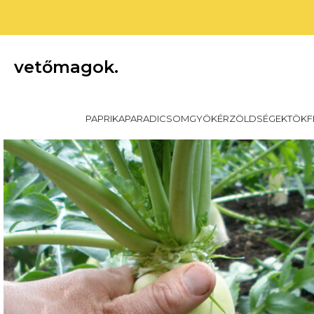
vetőmagok.
PAPRIKA
PARADICSOM
GYÖKÉRZÖLDSÉGEK
TÖKF