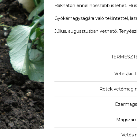
Bakháton ennél hosszabb is lehet. Hús
Gyökérnagyságára való tekintettel, laz
Július, augusztusban vethető. Tenyészi
TERMESZTÉ
Vetés,kiül
Retek vetőmag m
Ezermagsú
Magszám:
Vetés 