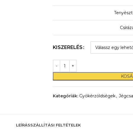
Tenyészt
Csíráz
KISZERELÉS
KOSÁ
Kategóriák:
Gyökérzöldségek
,
Jégcsa
LEÍRÁS
SZÁLLÍTÁSI FELTÉTELEK