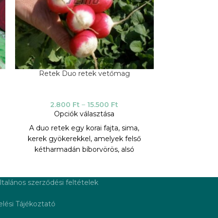
Retek Duo retek vetőmag
Jadran gyöké
2.800
Ft
–
15.500
Ft
2.20
Opciók választása
Opci
A duo retek egy korai fajta, sima,
Késői 193
kerek gyökerekkel, amelyek felső
eltarthatósá
kétharmadán bíborvörös, alsó
lisztharmat
harmadán pedig fehér színűek. A
megnyúlt gy
gyümölcshús általában rózsaszínű,
/termés) sima
lédús és édes. A Duo alkalmas mind
közvetlen fogy
ltalános szerződési feltételek
beltéri, mind szabadföldi
feldolgozásra,
termesztésre.
növekedés
lési Tájékoztató
TERMESZTÉSI PARAMÉTEREK:
kötegelé