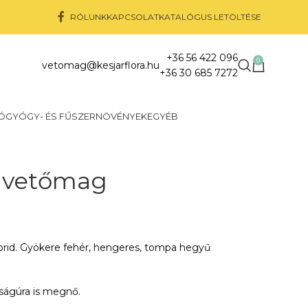
RÓLUNK
KAPCSOLAT
KATALÓGUS LETÖLTÉSE
+36 56 422 096
0
vetomag@kesjarflora.hu
+36 30 685 7272
Ó
GYÓGY- ÉS FŰSZERNÖVÉNYEK
EGYÉB
k vetőmag
brid. Gyökere fehér, hengeres, tompa hegyű
ságúra is megnő.