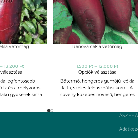
cékla vetőmag
Renova cékla vetőmag
–
13.200
Ft
1.500
Ft
–
12.000
Ft
választása
Opciók választása
kla legfontosabb
Bőtermő, hengeres gumójú cékla
ló íz és a mélyvörös
fajta, széles felhasználási körrel. A
alakú gyökerek sima
növény közepes növésű, hengeres
erméshozam. Kiváló
gumója fokozatosan megy át
árolásra. A karkulka
gyökérbe. A gumó felülete sima
olgozásra alkalmas,
sötétpiros, fehér gyűrű nélküli. Húsa
ÁSZF - Á
telést, savanyítást és
mérsékletesen piros, kifejezetten
. Hidegre érzékeny,
gyűrődés nélküli, kellemes édeskés
Adatkeze
zi vetés későbbre
ízzel.