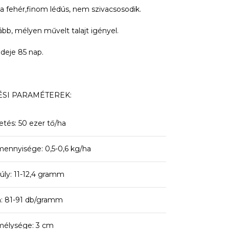
a fehér,finom lédús, nem szivacsosodik.
ább, mélyen művelt talajt igényel.
deje 85 nap.
SI PARAMÉTEREK:
tetés: 50 ezer tő/ha
ennyisége: 0,5-0,6 kg/ha
ly: 11-12,4 gramm
 81-91 db/gramm
mélysége: 3 cm