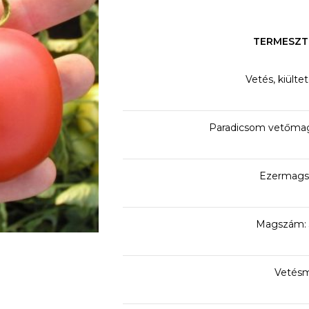
TERMESZT
Vetés, kiülte
Paradicsom vetőmag
Ezermagsú
Magszám: 
Vetésm