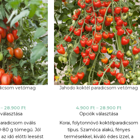
dicsom vetőmag
Jahodo koktél paradicsom vetőmag
–
28.900
Ft
4.900
Ft
–
28.900
Ft
választása
Opciók választása
aradicsom ovális
Korai, folytonnövő koktélparadicsom
0-80 g tömegű. Jól
típus. Szamóca alakú, fényes
 az idő előtti leesést
termésekkel, kíváló édes ízzel, a