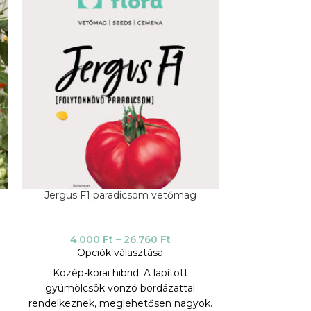
Jergus F1 paradicsom vetőmag
Minigelbus
4.000
Ft
–
26.760
Ft
Opciók választása
7.90
Opci
Közép-korai hibrid. A lapított
Nagyon korai 
gyümölcsök vonzó bordázattal
sárga kerek
rendelkeznek, meglehetősen nagyok.