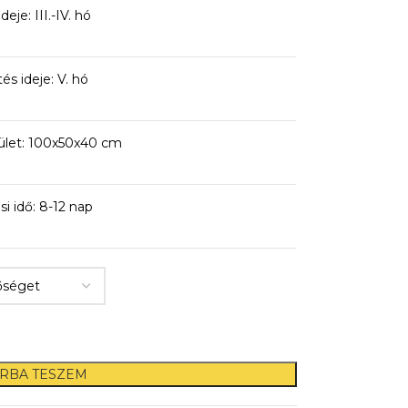
deje: III.-IV. hó
tés ideje: V. hó
ület: 100x50x40 cm
si idő: 8-12 nap
RBA TESZEM