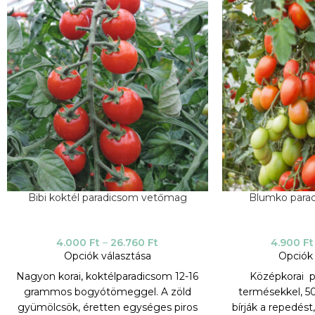
Bibi koktél paradicsom vetőmag
Blumko para
4.000
Ft
–
26.760
Ft
4.900
Ft
Opciók választása
Opciók 
Nagyon korai, koktélparadicsom 12-16
Középkorai p
grammos bogyótömeggel. A zöld
termésekkel, 5
gyümölcsök, éretten egységes piros
bírják a repedést,