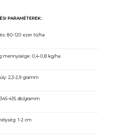
ÉSI PARAMÉTEREK:
tés: 80-120 ezer tő/ha
 mennyisége: 0,4-0,8 kg/ha
ly: 2,3-2,9 gramm
345-435 db/gramm
élység: 1-2 cm