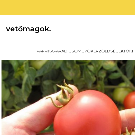
vetőmagok.
PAPRIKA
PARADICSOM
GYÖKÉRZÖLDSÉGEK
TÖKF