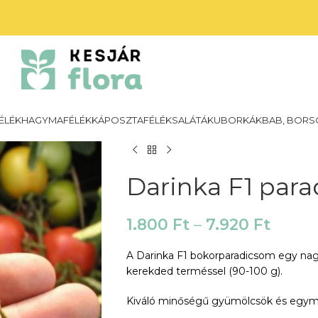
ÉLÉK
HAGYMAFÉLÉK
KÁPOSZTAFÉLÉK
SALÁTÁK
UBORKÁK
BAB, BORS
Darinka F1 par
1.800
Ft
–
7.920
Ft
A Darinka F1 bokorparadicsom egy nag
kerekded terméssel (90-100 g).
Kiváló minőségű gyümölcsök és egymá