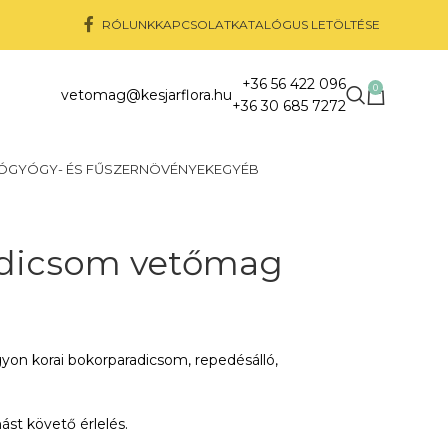
RÓLUNK
KAPCSOLAT
KATALÓGUS LETÖLTÉSE
+36 56 422 096
0
vetomag@kesjarflora.hu
+36 30 685 7272
Ó
GYÓGY- ÉS FŰSZERNÖVÉNYEK
EGYÉB
adicsom vetőmag
yon korai bokorparadicsom, repedésálló,
st követő érlelés.