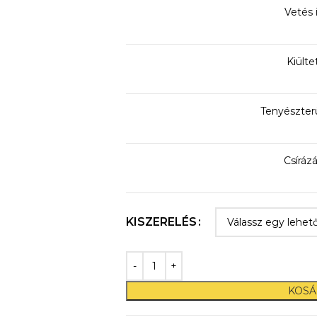
Vetés i
Kiülte
Tenyészter
Csírázá
KISZERELÉS
KOSÁ